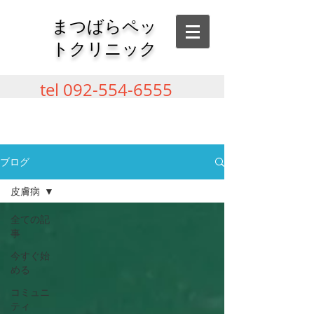
​まつばらペッ
トクリニック
tel
092-554-6555
ブログ
皮膚病
全ての記
事
今すぐ始
める
コミュニ
ティ