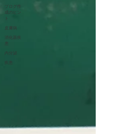
ブログ作
成のヒン
ト
皮膚病
消化器疾
患
内分泌
疾患