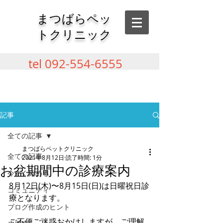
​まつばらペッ
トクリニック
tel
092-554-6555
記事
全ての記事
まつばらペットクリニック
全ての記事
2021年8月12日
読了時間: 1分
お盆期間中の診療案内
今すぐ始める
8月12日(木)〜8月15日(日)は日曜祝日診
コミュニティ
療となります。
ブログ作成のヒント
ご不便ご迷惑おかけしますが、ご理解