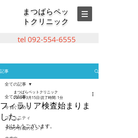
​まつばらペッ
トクリニック
tel
092-554-6555
記事
全ての記事
まつばらペットクリニック
全ての記事
2019年3月15日
読了時間: 1分
フィラリア検査始まりま
今すぐ始める
した。
コミュニティ
おはようございます。
ブログ作成のヒント