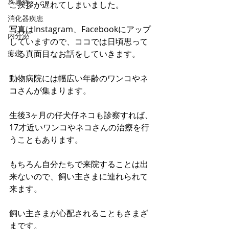
皮膚病
ご挨拶が遅れてしまいました。
消化器疾患
写真はInstagram、Facebookにアップ
内分泌
していますので、ココでは日頃思って
疾患
いる真面目なお話をしていきます。
動物病院には幅広い年齢のワンコやネ
コさんが集まります。
生後3ヶ月の仔犬仔ネコも診察すれば、
17才近いワンコやネコさんの治療を行
うこともあります。
もちろん自分たちで来院することは出
来ないので、飼い主さまに連れられて
来ます。
飼い主さまが心配されることもさまざ
まです。