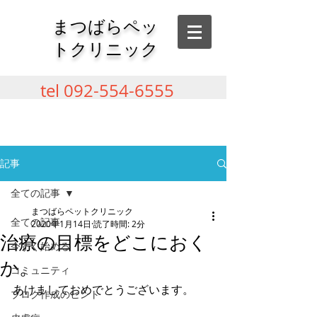
​まつばらペッ
トクリニック
tel
092-554-6555
記事
全ての記事
まつばらペットクリニック
全ての記事
2020年1月14日
読了時間: 2分
治療の目標をどこにおく
今すぐ始める
か。
コミュニティ
あけましておめでとうございます。
ブログ作成のヒント