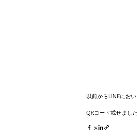
以前からLINEに
QRコード載せまし